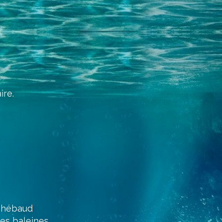
re.
 Thébaud
les baleines