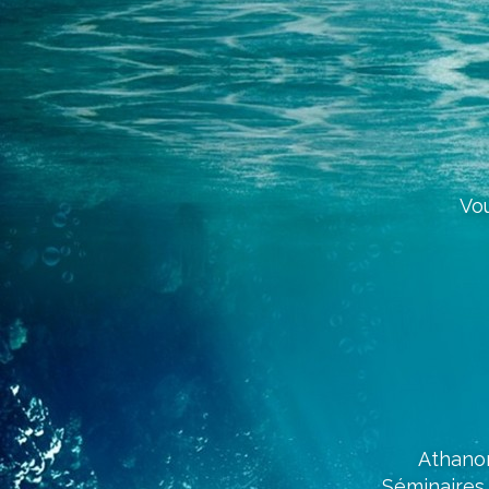
Vo
Athanor
Séminaires 