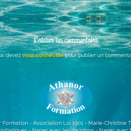
Laisser un commentaire
us devez
vous connecter
pour publier un commentai
 Formation - Association Loi 1901 - Marie-Christine
initiatiques - Nager avec les dauphins - Nager avec 