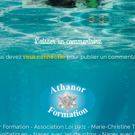
Laisser un commentaire
us devez
vous connecter
pour publier un commentai
 Formation - Association Loi 1901 - Marie-Christine
initiatiques - Nager avec les dauphins - Nager avec 