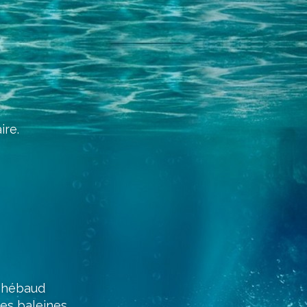
re.
 Thébaud
les baleines