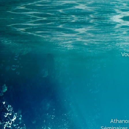
Vo
Athanor
Séminaires 