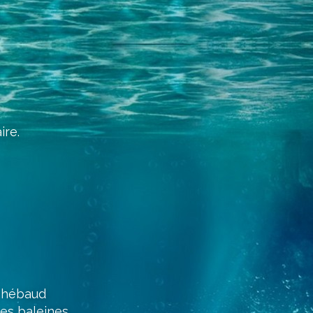
re.
 Thébaud
les baleines