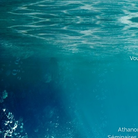
Vo
Athanor
Séminaires 