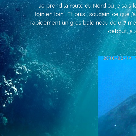
Je prend la route du Nord où je sais le
loin en loin. Et puis , soudain, ce que 
rapidement un gros baleineau de 6-7 mèt
debout, à 