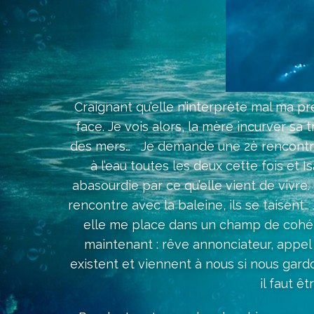
Craignant qu’elle n’interprète mal ma pr
face. Je vois alors, la mère incurver sa t
des mers… Je demande une 2è rencontre 
à l’eau toutes les deux cette fois et
abasourdie par ce qu’elle vient de vivre
rencontre avec la baleine, ils se taisent
elle me place dans un champ de cohér
maintenant : rêve annonciateur, appel
existent et viennent à nous si nous gardo
il faut ê