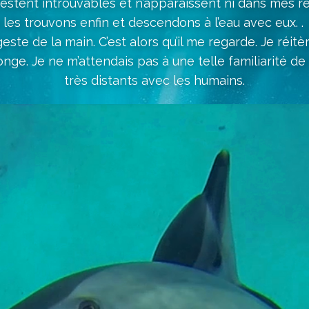
estent introuvables et n’apparaissent ni dans mes rêve
es trouvons enfin et descendons à l’eau avec eux. . L
n geste de la main. C’est alors qu’il me regarde. Je réit
plonge. Je ne m’attendais pas à une telle familiarité 
très distants avec les humains.