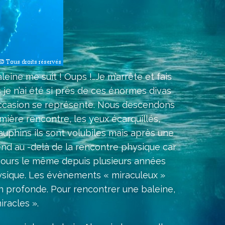
eine me suit ! Oups !…Je m’arrête et fais
is je n’ai été si près de ces énormes divas
occasion se représente. Nous descendons
mière rencontre, les yeux écarquillés,
auphins ils sont volubiles mais après une
tend au -delà de la rencontre physique car
jours le même depuis plusieurs années
hysique. Les évènements « miraculeux »
ion profonde. Pour rencontrer une baleine,
iracles ».