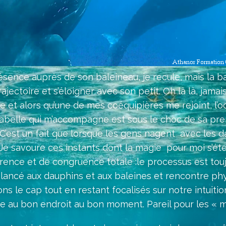
ésence auprès de son baleineau, je recule, mais la bal
rajectoire et s’éloigner avec son petit. Oh là là, jama
et alors qu’une de mes coéquipières me rejoint, l’
 Isabelle qui m’accompagne est sous le choc de sa pre
. C’est un fait que lorsque les gens nagent avec les d
… Je savoure ces instants dont la magie pour moi s’é
ence et de congruence totale :le processus est tou
 lancé aux dauphins et aux baleines et rencontre p
ns le cap tout en restant focalisés sur notre intuit
tre au bon endroit au bon moment. Pareil pour les « m