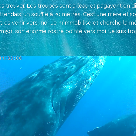
s trouver. Les troupes sont à l’eau et pagayent en di
j’attendais :un souffle à 20 mètres. C’est une mère et s
res venir vers moi. Je m’immobilise et cherche la mè
2m50 son énorme rostre pointé vers moi !Je suis trop p