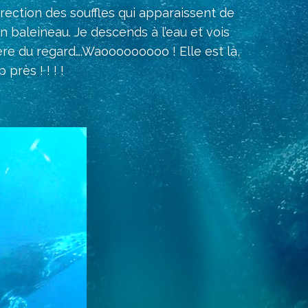
rection des souffles qui apparaissent de
on baleineau. Je descends à l’eau et vois
re du regard….Waooooooooo ! Elle est là,
rès ! ! ! !