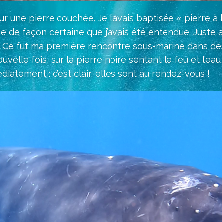
 une pierre couchée. Je l’avais baptisée « pierre à la 
e de façon certaine que j’avais été entendue. Juste ap
eau. Ce fut ma première rencontre sous-marine dans des
velle fois, sur la pierre noire sentant le feu et l’eau
mmédiatement : c’est clair, elles sont au ren