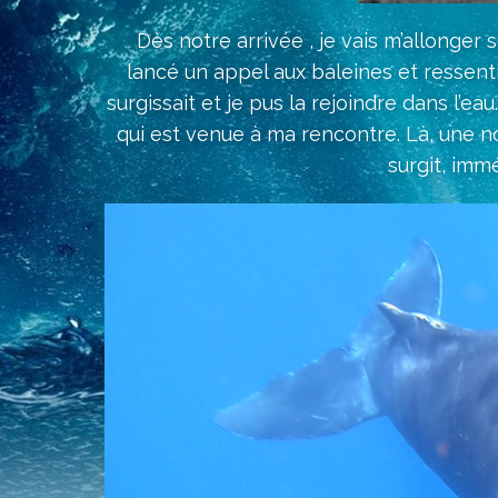
Dès notre arrivée , je vais m’allonger sur
lancé un appel aux baleines et ressenti
surgissait et je pus la rejoindre dans l’
qui est venue à ma rencontre. Là, une nou
surgit, i