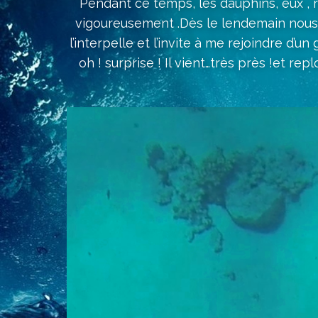
Pendant ce temps, les dauphins, eux , r
vigoureusement .Dès le lendemain nous l
l’interpelle et l’invite à me rejoindre d’u
oh ! surprise ! Il vient…très près !et re