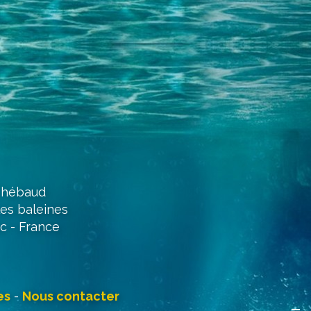
 Thébaud
les baleines
c - France
es
-
Nous contacter