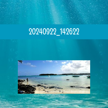
20240922_142622