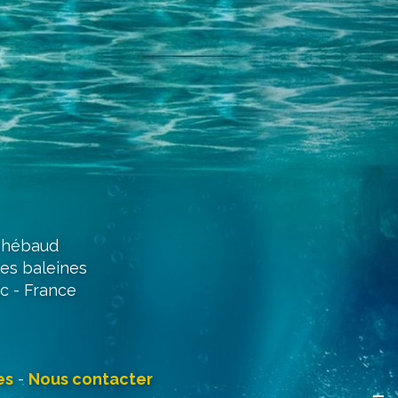
 Thébaud
les baleines
c - France
es
-
Nous contacter