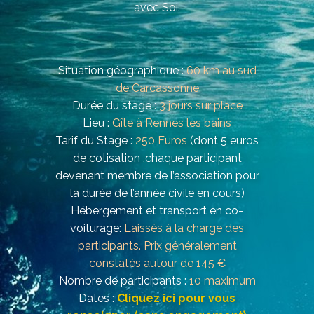
avec Soi.
Situation géographique :
60 km au sud
de Carcassonne
Durée du stage :
3 jours sur place
Lieu :
Gîte à Rennes les bains
Tarif du Stage :
250 Euros
(dont 5 euros
de cotisation ,chaque participant
devenant membre de l’association pour
la durée de l’année civile en cours)
Hébergement et transport en co-
voiturage:
Laissés à la charge des
participants. Prix généralement
constatés autour de 145 €
Nombre de participants :
10 maximum
Dates :
Cliquez ici pour vous