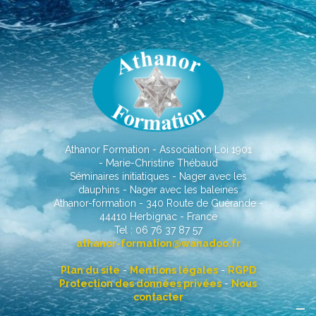
Athanor Formation - Association Loi 1901
- Marie-Christine Thébaud
Séminaires initiatiques - Nager avec les
dauphins - Nager avec les baleines
Athanor-formation - 340 Route de Guérande -
44410 Herbignac - France
Tel : 06 76 37 87 57
athanor-formation@wanadoo.fr
Plan du site
-
Mentions légales
-
RGPD
Protection des données privées
-
Nous
contacter