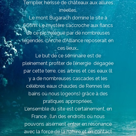
Templier, hérissé de châteaux aux allures
irréelles.
Le mont Bugarach domine le site à
666m. Le mystère s’accroche aux flancs
de ce pic, relégué par de nombreuses
légendes. L’Arche d’Alliance reposerait en
ces lieux…
Le but de ce séminaire est de
pleinement profiter de l’énergie dégagée
par cette terre, ces arbres et ces eaux (il
y a de nombreuses cascades et les
célèbres eaux chaudes de Rennes les
bains où nous logeons) grâce à des
pratiques appropriées.
L’ensemble du site est certainement, en
France , l’un des endroits où nous
pouvons aisément entrer en résonance
avec la force de la nature et en contact